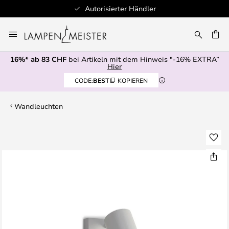
Autorisierter Händler
Zum
Inhalt
springen
16%* ab 83 CHF
bei Artikeln mit dem Hinweis "-16% EXTRA”
E
Hier
CODE:
BEST
KOPIEREN
Wandleuchten
Zum
Ende
der
Bildgalerie
springen