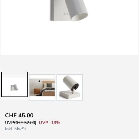
Zum
CHF 45.00
Anfang
UVP -13%
UVP
CHF 52.00
der
inkl. MwSt.
Bildgalerie