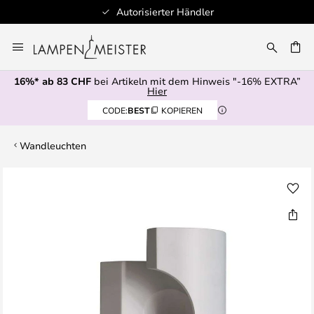
Autorisierter Händler
Zum
Inhalt
springen
16%* ab 83 CHF
bei Artikeln mit dem Hinweis "-16% EXTRA”
E
Hier
CODE:
BEST
KOPIEREN
Wandleuchten
Zum
Ende
der
Bildgalerie
springen