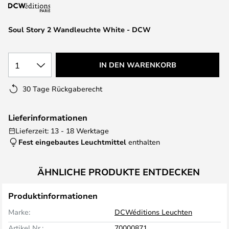
springen
Soul Story 2 Wandleuchte White - DCW
1
IN DEN WARENKORB
30 Tage Rückgaberecht
Lieferinformationen
Lieferzeit: 13 - 18 Werktage
Fest eingebautes Leuchtmittel
enthalten
ÄHNLICHE PRODUKTE ENTDECKEN
Produktinformationen
Marke:
DCWéditions Leuchten
Artikel Nr.:
70000871