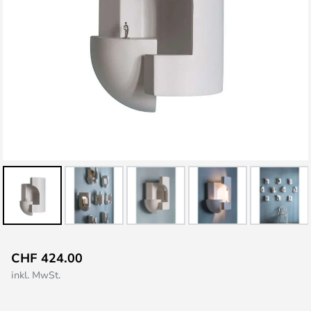
Zum
CHF 424.00
Anfang
inkl. MwSt.
der
Bildgalerie