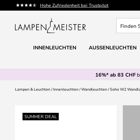
Zum
Hohe Zufriedenheit bei Trustpilot
Inhalt
springen
Finden
Sie
Ihre
Leuchte...
INNENLEUCHTEN
AUSSENLEUCHTEN
16%* ab 83 CHF
b
Lampen & Leuchten
Innenleuchten
Wandleuchten
Soho W2 Wandlam
Zum
Ende
SUMMER DEAL
der
Bildgalerie