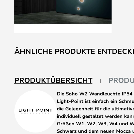
Zum
Anfang
ÄHNLICHE PRODUKTE ENTDECK
der
Bildgalerie
springen
PRODUKTÜBERSICHT
PRODU
Die Soho W2 Wandleuchte IP54
Light-Point ist einfach ein Schmu
die Gelegenheit für die ultimati
individuell gestaltet werden ka
Größen W1, W2, W3, W4 und W5, 
Schwarz und dem neuen Mocca un