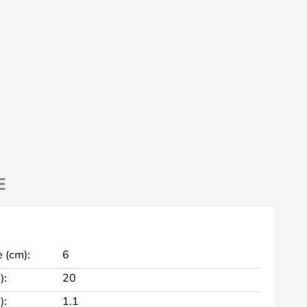
E
 (cm):
6
):
20
):
1.1