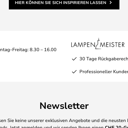
HIER KÖNNEN SIE SICH INSPIRIEREN LASSEN
wohl im Innen- als auch im
können, über alle Größen und
ührung Gold nur für den
chte mit einem Kelvin Schalter
möglicht, zwischen 2700K und
ntag–Freitag: 8.30 – 16.00
ischen warmweißer und
30 Tage Rückgaberech
nnen.
irm, der in seinem Ausdruck
Professioneller Kunde
as Licht auf den Lampenschirm
Newsletter
en Sie keine unserer exklusiven Angebote und die neusten
nds. Jetzt anmelden und wir senden Ihnen einen
CHF
20-G