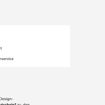
t
nservice
 Design-
utschein*
zu, den