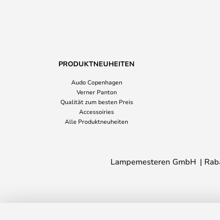
PRODUKTNEUHEITEN
Audo Copenhagen
Verner Panton
Qualität zum besten Preis
Accessoiries
Alle Produktneuheiten
Lampemesteren GmbH
Rab
Soho W2 Wandlampe Ø 20 cm, IP54, C