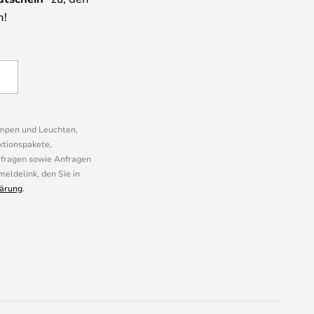
n!
ampen und Leuchten,
ktionspakete,
mfragen sowie Anfragen
eldelink, den Sie in
ärung
.