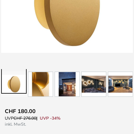
Zum
CHF 180.00
Anfang
UVP -34%
UVP
CHF 276.00
der
inkl. MwSt.
Bildgalerie