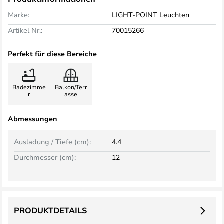
Marke:
LIGHT-POINT Leuchten
Artikel Nr.:
70015266
Perfekt für diese Bereiche
Badezimme
Balkon/Terr
r
asse
Abmessungen
Ausladung / Tiefe (cm):
4.4
Durchmesser (cm):
12
PRODUKTDETAILS