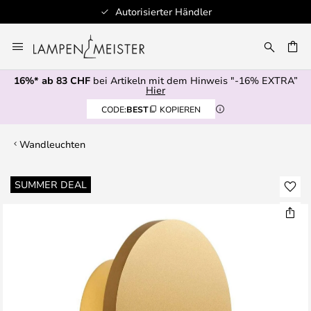
Autorisierter Händler
Zum
Inhalt
springen
16%* ab 83 CHF
bei Artikeln mit dem Hinweis "-16% EXTRA”
E
Hier
CODE:
BEST
KOPIEREN
Wandleuchten
Zum
SUMMER DEAL
Ende
der
Bildgalerie
springen