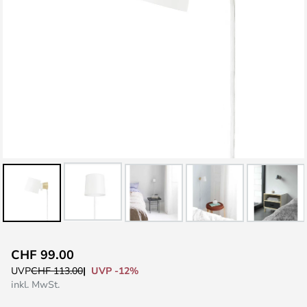
Zum
CHF 99.00
Anfang
UVP -12%
UVP
CHF 113.00
der
inkl. MwSt.
Bildgalerie