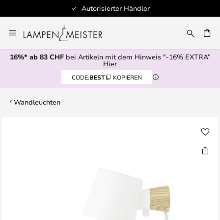
Autorisierter Händler
Zum
Inhalt
springen
16%* ab 83 CHF
bei Artikeln mit dem Hinweis "-16% EXTRA”
E
Hier
CODE:
BEST
KOPIEREN
Wandleuchten
Zum
Ende
der
Bildgalerie
springen