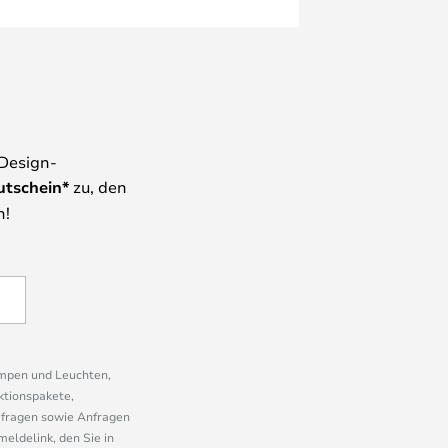
 Design-
utschein*
zu, den
n!
ampen und Leuchten,
ktionspakete,
mfragen sowie Anfragen
eldelink, den Sie in