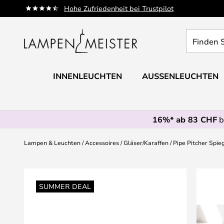
Zum
Hohe Zufriedenheit bei Trustpilot
Inhalt
springen
Finden
Sie
Ihre
Leuchte...
INNENLEUCHTEN
AUSSENLEUCHTEN
16%* ab 83 CHF
b
Lampen & Leuchten
Accessoires
Gläser/Karaffen
Pipe Pitcher Spie
Zum
Ende
SUMMER DEAL
der
Bildgalerie