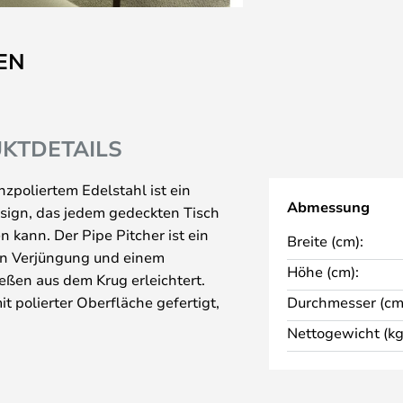
EN
KTDETAILS
zpoliertem Edelstahl ist ein
Abmessung
esign, das jedem gedeckten Tisch
 kann. Der Pipe Pitcher ist ein
Breite (cm):
ten Verjüngung und einem
Höhe (cm):
eßen aus dem Krug erleichtert.
it polierter Oberfläche gefertigt,
Durchmesser (cm
, wo er aufgestellt wird. Der Krug
Nettogewicht (kg
alte Getränke aufnehmen.
schöne Leuchten von Normann
ie sie finden.