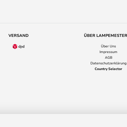
VERSAND
ÜBER LAMPEMESTE
Über Uns
Impressum
AGB
Datenschutzerklärung
Country Selector
rt - Normann Copenhagen