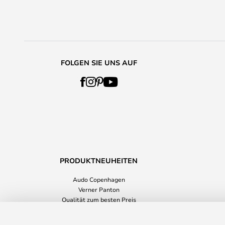
FOLGEN SIE UNS AUF
PRODUKTNEUHEITEN
Audo Copenhagen
Verner Panton
Qualität zum besten Preis
Accessoiries
Pipe Pitcher Spiegel Edelstahl polie
Alle Produktneuheiten