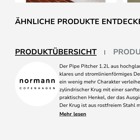
Zum
Anfang
ÄHNLICHE PRODUKTE ENTDECK
der
Bildgalerie
springen
PRODUKTÜBERSICHT
PRODU
Der Pipe Pitcher 1.2L aus hochglan
klares und stromlinienförmiges D
ein wenig mehr Charakter verleihen
zylindrischer Krug mit einer sanf
praktischen Henkel, der das Ausgi
Der Krug ist aus rostfreiem Stahl m
so dass er überall gut sichtbar ist
Mehr lesen
kann bis zu 1,2 Liter heiße und k
Möchten Sie auch einige wunder
Copenhagen sehen? Dann können S