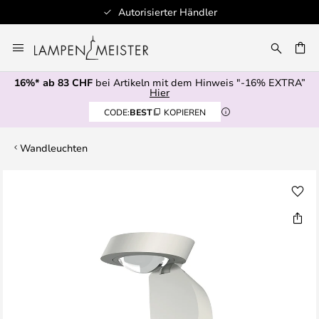
Autorisierter Händler
Zum
Inhalt
springen
16%* ab 83 CHF
bei Artikeln mit dem Hinweis "-16% EXTRA”
E
Hier
CODE:
BEST
KOPIEREN
Wandleuchten
Zum
Ende
der
Bildgalerie
springen