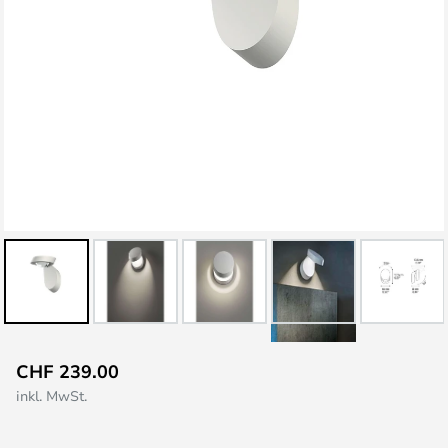
Zum
CHF 239.00
Anfang
inkl. MwSt.
der
Bildgalerie