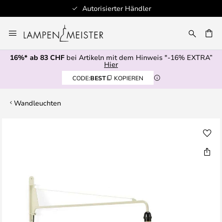
Autorisierter Händler
Zum
Inhalt
springen
16%* ab 83 CHF
bei Artikeln mit dem Hinweis "-16% EXTRA”
E
Hier
CODE:
BEST
KOPIEREN
Wandleuchten
Zum
Ende
der
Bildgalerie
springen