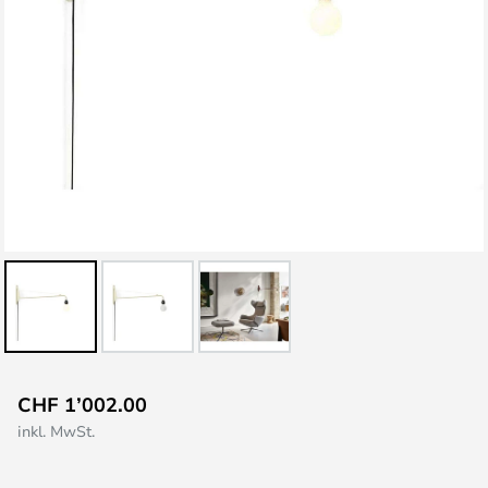
Zum
CHF 1’002.00
Anfang
inkl. MwSt.
der
Bildgalerie