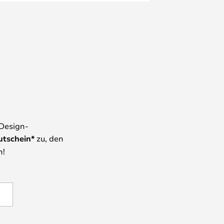
 Design-
utschein*
zu, den
n!