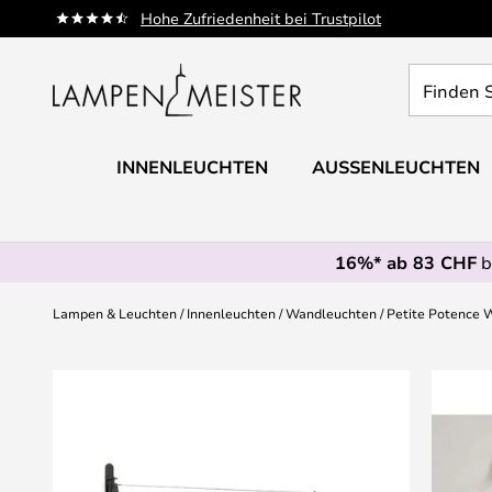
Zum
Hohe Zufriedenheit bei Trustpilot
Inhalt
springen
Finden
Sie
Ihre
Leuchte...
INNENLEUCHTEN
AUSSENLEUCHTEN
16%* ab 83 CHF
b
Lampen & Leuchten
Innenleuchten
Wandleuchten
Petite Potence 
Zum
Ende
der
Bildgalerie