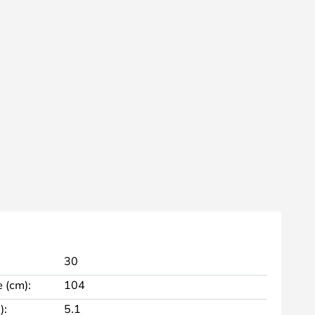
30
 (cm):
104
):
5.1