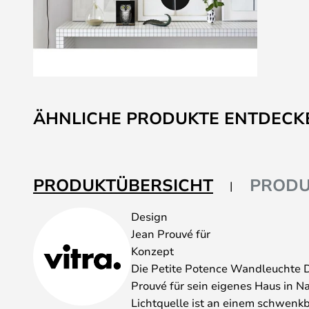
Zum
Anfang
ÄHNLICHE PRODUKTE ENTDECK
der
Bildgalerie
springen
PRODUKTÜBERSICHT
PRODU
Design
Jean Prouvé für
Konzept
Die Petite Potence Wandleuchte 
Prouvé für sein eigenes Haus in N
Lichtquelle ist an einem schwenkb