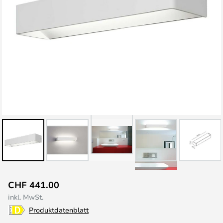
Zum
CHF 441.00
Anfang
inkl. MwSt.
der
Produktdatenblatt
Bildgalerie