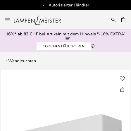
Autorisierter Händler
Zum
Inhalt
springen
16%* ab 83 CHF
bei Artikeln mit dem Hinweis "-16% EXTRA”
E
Hier
CODE:
BEST
KOPIEREN
Wandleuchten
Zum
Ende
der
Bildgalerie
springen