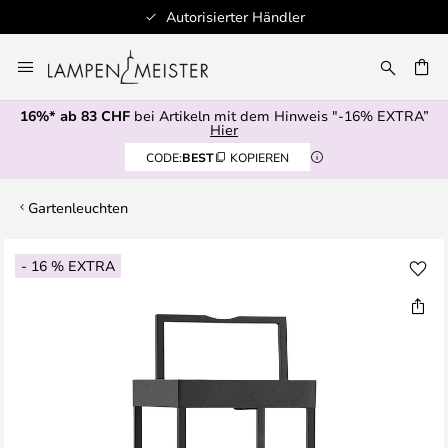
Autorisierter Händler
Zum
Inhalt
springen
16%* ab 83 CHF
bei Artikeln mit dem Hinweis "-16% EXTRA”
E
Hier
CODE:
BEST
KOPIEREN
Gartenleuchten
Zum
- 16 % EXTRA
Ende
der
Bildgalerie
springen