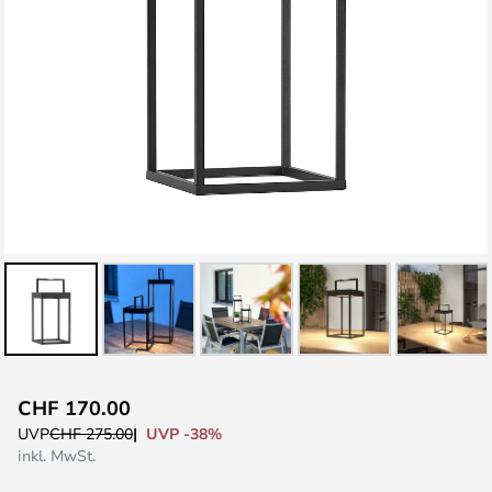
Zum
CHF 170.00
Anfang
UVP -38%
UVP
CHF 275.00
der
inkl. MwSt.
Bildgalerie