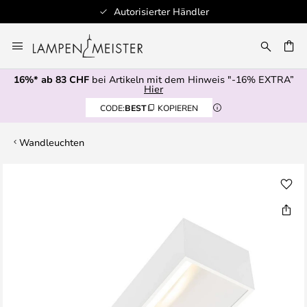
Autorisierter Händler
Zum
Inhalt
springen
16%* ab 83 CHF
bei Artikeln mit dem Hinweis "-16% EXTRA”
E
Hier
CODE:
BEST
KOPIEREN
Wandleuchten
Zum
Ende
der
Bildgalerie
springen