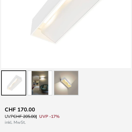
Zum
CHF 170.00
Anfang
UVP -17%
UVP
CHF 205.00
der
inkl. MwSt.
Bildgalerie