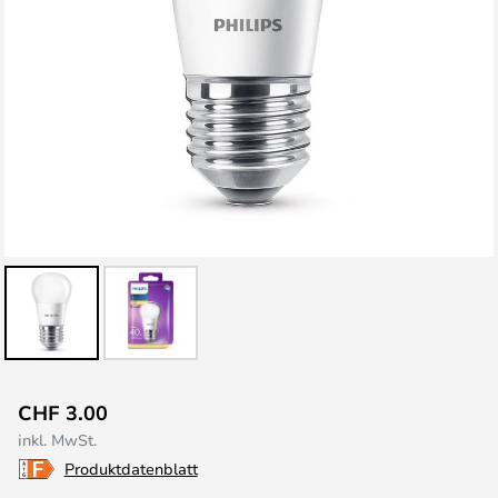
Zum
CHF 3.00
Anfang
inkl. MwSt.
der
Produktdatenblatt
Bildgalerie