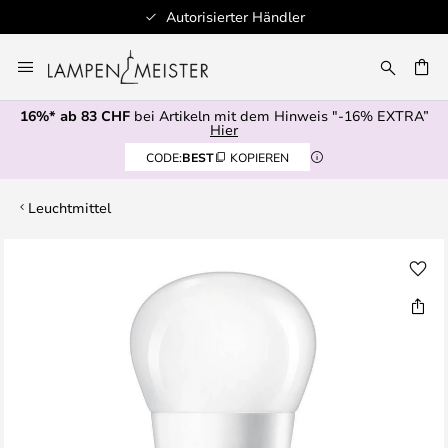
Autorisierter Händler
Zum
Inhalt
springen
16%* ab 83 CHF
bei Artikeln mit dem Hinweis "-16% EXTRA”
E
Hier
CODE:
BEST
KOPIEREN
Leuchtmittel
Zum
Ende
der
Bildgalerie
springen