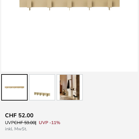
Zum
CHF 52.00
Anfang
UVP -11%
UVP
CHF 59.00
der
inkl. MwSt.
Bildgalerie