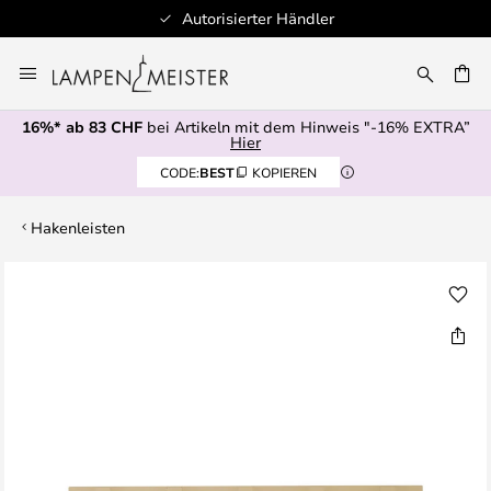
Autorisierter Händler
Zum
Inhalt
springen
16%* ab 83 CHF
bei Artikeln mit dem Hinweis "-16% EXTRA”
E
Hier
CODE:
BEST
KOPIEREN
Hakenleisten
Zum
Ende
der
Bildgalerie
springen