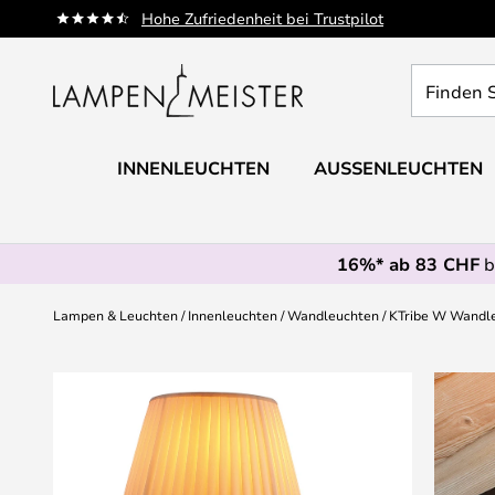
Zum
Hohe Zufriedenheit bei Trustpilot
Inhalt
springen
Finden
Sie
Ihre
Leuchte...
INNENLEUCHTEN
AUSSENLEUCHTEN
16%* ab 83 CHF
b
Lampen & Leuchten
Innenleuchten
Wandleuchten
KTribe W Wandleu
Zum
Ende
der
Bildgalerie