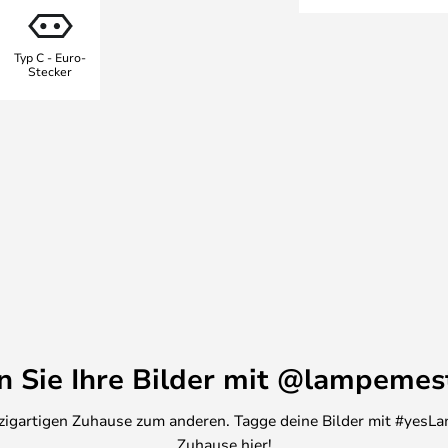
chten sind mit dem gleichen
e KTribe Leuchten.
Typ C - Euro-
Stecker
en Sie Ihre Bilder mit @lampemes
inzigartigen Zuhause zum anderen. Tagge deine Bilder mit #yesLa
Zuhause hier!