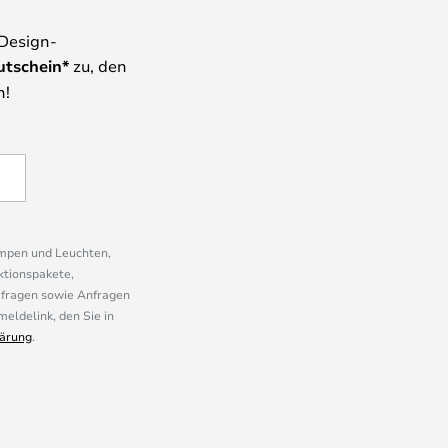
 Design-
utschein*
zu, den
n!
ampen und Leuchten,
ktionspakete,
mfragen sowie Anfragen
eldelink, den Sie in
ärung
.