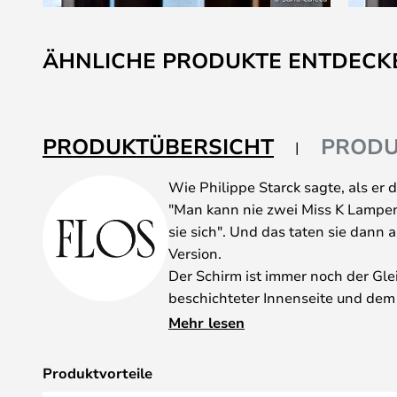
Zum
Anfang
ÄHNLICHE PRODUKTE ENTDECK
der
Bildgalerie
springen
PRODUKTÜBERSICHT
PRODU
Wie Philippe Starck sagte, als er d
"Man kann nie zwei Miss K Lampen
sie sich". Und das taten sie dann 
Version.
Der Schirm ist immer noch der Gle
beschichteter Innenseite und dem
des Lampenschirmes, der für das s
Mehr lesen
Der Lampenschirm für die KTribe T
Farben erhältlich: Silber, Smoke,
Produktvorteile
Seidenweiss.