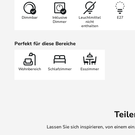
Auch die Bibliotheue National Leu
Lampenschirm ausgestattet wie di
Dimmbar
Inklusive
Leuchtmittel
E27
Dimmer
nicht
enthalten
Perfekt für diese Bereiche
Wohnbereich
Schlafzimmer
Esszimmer
Teil
Lassen Sie sich inspirieren, von einem e