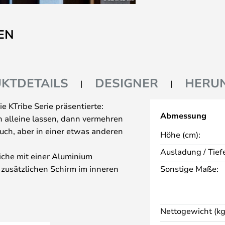
EN
KTDETAILS
DESIGNER
HERU
ie KTribe Serie präsentierte:
Abmessung
 alleine lassen, dann vermehren
auch, aber in einer etwas anderen
Höhe (cm):
Ausladung / Tiefe
iche mit einer Aluminium
 zusätzlichen Schirm im inneren
Sonstige Maße:
anfte Licht sorgt.
ischleuchte ist in folgenden
 Transparent, Bronze und
Nettogewicht (kg