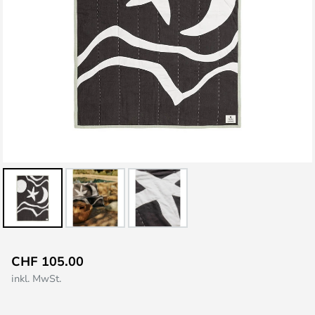
Zum
CHF 105.00
Anfang
inkl. MwSt.
der
Bildgalerie