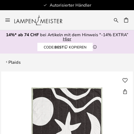
Autorisierter Händler
Zum
Inhalt
springen
14%* ab 74 CHF
bei Artikeln mit dem Hinweis "-14% EXTRA”
E
Hier
CODE:
BEST
KOPIEREN
Plaids
Zum
Ende
der
Bildgalerie
springen