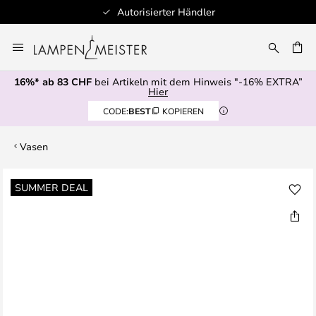
Autorisierter Händler
Zum
Inhalt
springen
16%* ab 83 CHF
bei Artikeln mit dem Hinweis "-16% EXTRA”
E
Hier
CODE:
BEST
KOPIEREN
Vasen
Zum
SUMMER DEAL
Ende
der
Bildgalerie
springen