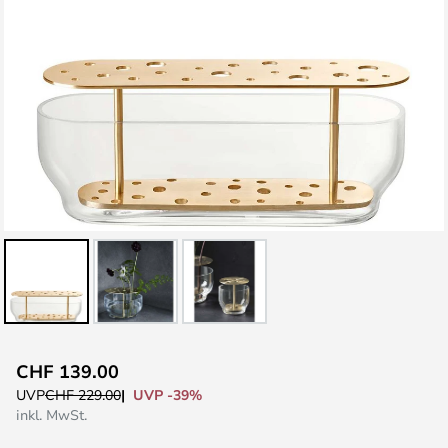
Zum
CHF 139.00
Anfang
UVP -39%
UVP
CHF 229.00
der
inkl. MwSt.
Bildgalerie