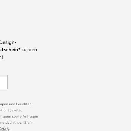
 Design-
utschein*
zu, den
n!
ampen und Leuchten,
ktionspakete,
mfragen sowie Anfragen
eldelink, den Sie in
ärung
.