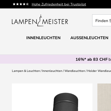
Zum
Hohe Zufriedenheit bei Trustpilot
Inhalt
springen
Finden
Sie
Ihre
Leuchte...
INNENLEUCHTEN
AUSSENLEUCHTEN
16%* ab 83 CHF
b
Lampen & Leuchten
Innenleuchten
Wandleuchten
Holder Wandleuc
Zum
Ende
der
Bildgalerie