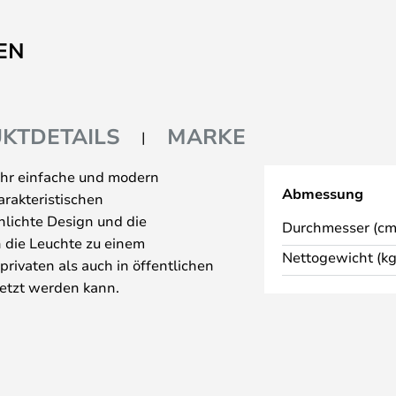
EN
KTDETAILS
MARKE
sehr einfache und modern
Abmessung
rakteristischen
hlichte Design und die
Durchmesser (cm
die Leuchte zu einem
Nettogewicht (kg
privaten als auch in öffentlichen
etzt werden kann.
 hat einen Lichtaustritt am
e wird das Licht daher in einem
eshalb sich die Leuchte auch
g eignet.