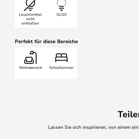
Die Leuchte ist Teil der Holder-Ser
dänischen Leuchtenhersteller Her
Leuchtmittel
GU10
umfasst Pendelleuchten, Decken-
nicht
enthalten
Wandleuchten mit einer oder mehr
Leuchtenkopf der Decken-, Steh-
werden, um die Lichtrichtung einz
Perfekt für diese Bereiche
des Raumes zu betonen.
Wohnbereich
Schlafzimmer
Teil
Lassen Sie sich inspirieren, von einem e