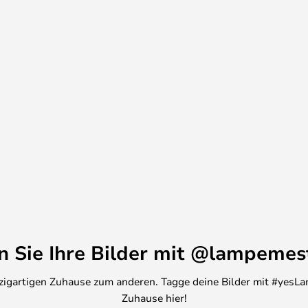
ie, die von Mikael Berlin für den
stal entworfen wurde. Die Serie
, Stehleuchten und
eren Lichtquellen. Der
 und Wandleuchten kann gedreht
ustellen und ausgewählte Teile
en Sie Ihre Bilder mit @lampemes
inzigartigen Zuhause zum anderen. Tagge deine Bilder mit #yesLa
Zuhause hier!