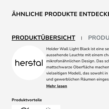
ÄHNLICHE PRODUKTE ENTDECK
PRODUKTÜBERSICHT
PRODU
Holder Wall Light Black ist eine 
aussehende Leuchte mit einem cha
mikrofonähnlichen Design. Das sc
mattschwarze Oberfläche machen 
vielseitigen Modell, das sowohl in 
und gewerblichen Räumen einges
Der Lampenkopf ist zylindrisch und
Mehr lesen
Ende. Beim Einschalten der Leucht
fokussierten Strahl abgegeben, w
Produktvorteile
hervorragend als Spot-Beleuchtun