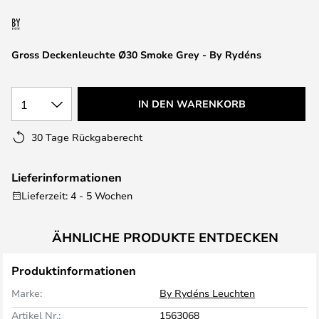
springen
Gross Deckenleuchte Ø30 Smoke Grey - By Rydéns
1
IN DEN WARENKORB
30 Tage Rückgaberecht
Lieferinformationen
Lieferzeit: 4 - 5 Wochen
ÄHNLICHE PRODUKTE ENTDECKEN
Produktinformationen
Marke:
By Rydéns Leuchten
Artikel Nr.:
1563068