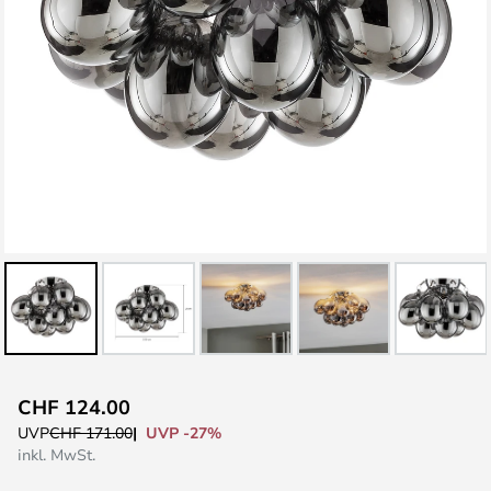
Zum
CHF 124.00
Anfang
UVP -27%
UVP
CHF 171.00
der
inkl. MwSt.
Bildgalerie