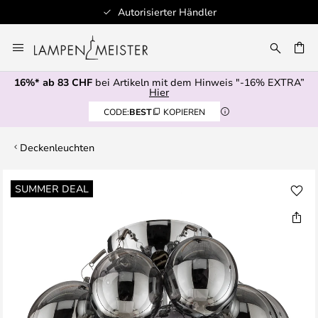
Autorisierter Händler
Zum
Inhalt
springen
16%* ab 83 CHF
bei Artikeln mit dem Hinweis "-16% EXTRA”
E
Hier
CODE:
BEST
KOPIEREN
Deckenleuchten
Zum
SUMMER DEAL
Ende
der
Bildgalerie
springen