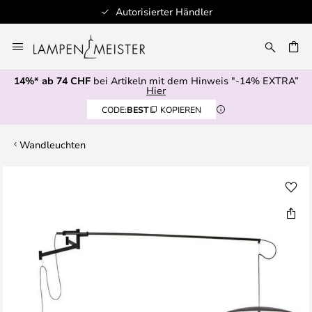
Autorisierter Händler
Zum
Inhalt
springen
14%* ab 74 CHF
bei Artikeln mit dem Hinweis "-14% EXTRA”
E
Hier
CODE:
BEST
KOPIEREN
Wandleuchten
Zum
Ende
der
Bildgalerie
springen