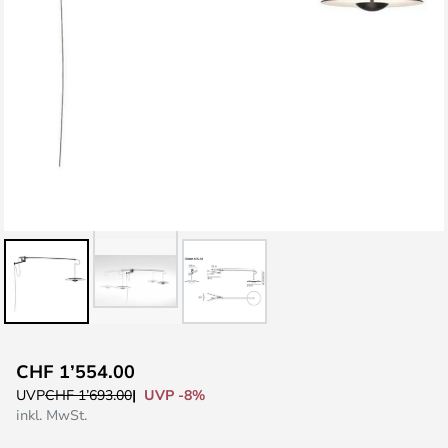
Zum
CHF 1’554.00
Anfang
UVP -8%
UVP
CHF 1’693.00
der
inkl. MwSt.
Bildgalerie