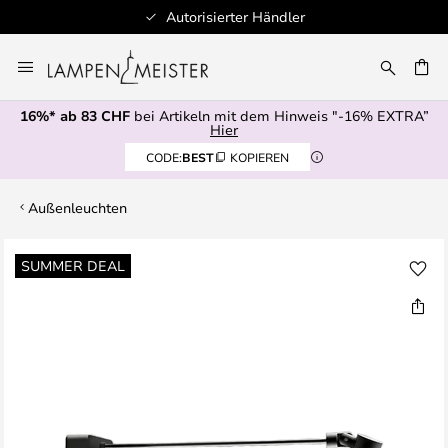
Autorisierter Händler
Zum
Inhalt
springen
16%* ab 83 CHF
bei Artikeln mit dem Hinweis "-16% EXTRA”
E
Hier
CODE:
BEST
KOPIEREN
Außenleuchten
Zum
SUMMER DEAL
Ende
der
Bildgalerie
springen