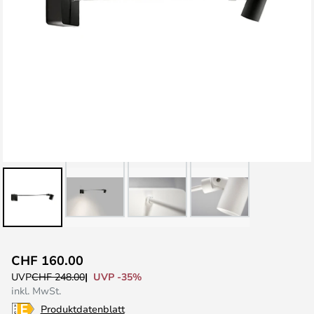
Zum
CHF 160.00
Anfang
UVP -35%
UVP
CHF 248.00
der
inkl. MwSt.
Bildgalerie
Produktdatenblatt