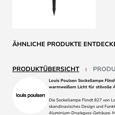
Zum
Anfang
ÄHNLICHE PRODUKTE ENTDECK
der
Bildgalerie
springen
PRODUKTÜBERSICHT
PRODU
Louis Poulsen Sockellampe Flind
warmweißem Licht für stilvolle
Die Sockellampe Flindt 827 von Lo
skandinavisches Design und Funkt
Aluminium-Druckguss-Gehäuse. Mit 