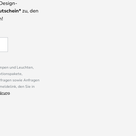
 Design-
utschein*
zu, den
n!
ampen und Leuchten,
ktionspakete,
mfragen sowie Anfragen
eldelink, den Sie in
ärung
.