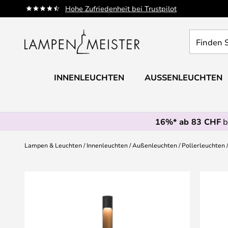
Zum
Hohe Zufriedenheit bei Trustpilot
Inhalt
springen
Finden
Sie
Ihre
Leuchte...
INNENLEUCHTEN
AUSSENLEUCHTEN
16%* ab 83 CHF
b
Lampen & Leuchten
Innenleuchten
Außenleuchten
Pollerleuchten
Zum
Ende
der
Bildgalerie