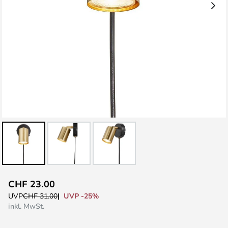
Zum
CHF 23.00
Anfang
UVP -25%
UVP
CHF 31.00
der
inkl. MwSt.
Bildgalerie
springen