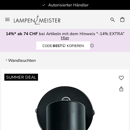
Autorisierter Händler
Zum
Inhalt
springen
14%* ab 74 CHF
bei Artikeln mit dem Hinweis "-14% EXTRA”
E
Hier
CODE:
BEST
KOPIEREN
Wandleuchten
Zum
SUMMER DEAL
Ende
der
Bildgalerie
springen