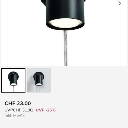
Zum
CHF 23.00
Anfang
UVP -25%
UVP
CHF 31.00
der
inkl. MwSt.
Bildgalerie
springen