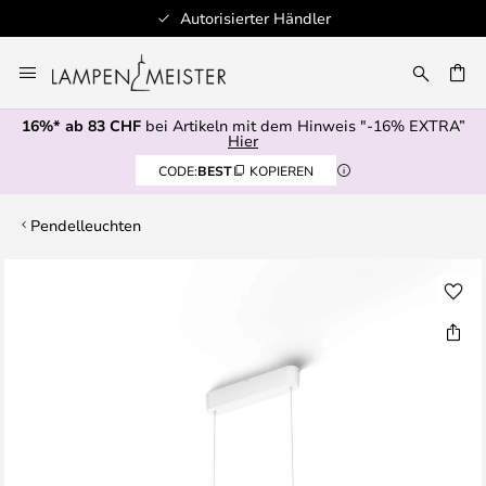
Autorisierter Händler
Zum
Inhalt
springen
16%* ab 83 CHF
bei Artikeln mit dem Hinweis "-16% EXTRA”
E
Hier
CODE:
BEST
KOPIEREN
Pendelleuchten
Zum
Ende
der
Bildgalerie
springen