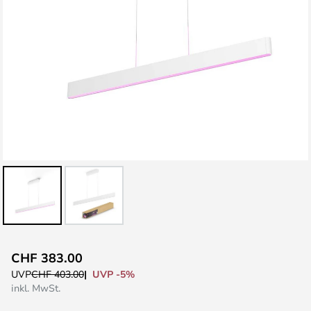
Zum
CHF 383.00
Anfang
UVP -5%
UVP
CHF 403.00
der
inkl. MwSt.
Bildgalerie