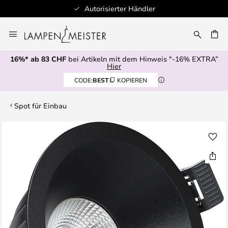
Autorisierter Händler
Zum
Inhalt
springen
16%* ab 83 CHF
bei Artikeln mit dem Hinweis "-16% EXTRA”
E
Hier
CODE:
BEST
KOPIEREN
Spot für Einbau
Zum
Ende
der
Bildgalerie
springen