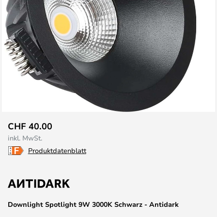
Zum
CHF 40.00
Anfang
inkl. MwSt.
der
Produktdatenblatt
Bildgalerie
springen
Downlight Spotlight 9W 3000K Schwarz - Antidark