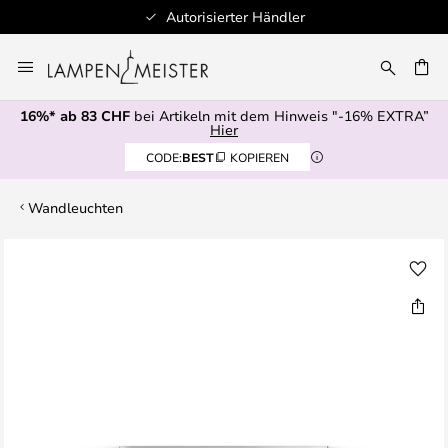
Autorisierter Händler
Zum
Inhalt
springen
16%* ab 83 CHF
bei Artikeln mit dem Hinweis "-16% EXTRA”
E
Hier
CODE:
BEST
KOPIEREN
Wandleuchten
Zum
Ende
der
Bildgalerie
springen