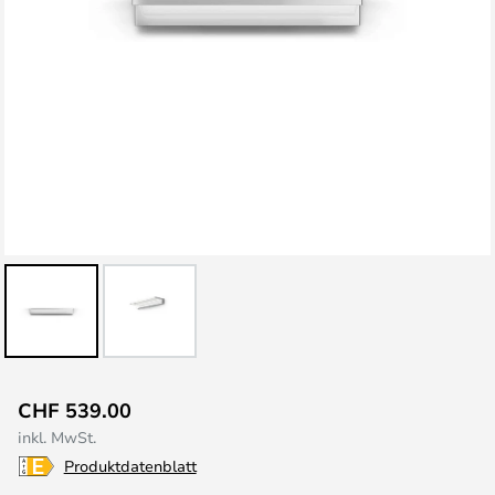
Zum
CHF 539.00
Anfang
inkl. MwSt.
der
Produktdatenblatt
Bildgalerie