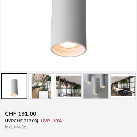
Zum
CHF 191.00
Anfang
UVP -10%
UVP
CHF 213.00
der
inkl. MwSt.
Bildgalerie