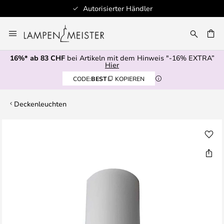
Autorisierter Händler
Zum
Inhalt
springen
16%* ab 83 CHF
bei Artikeln mit dem Hinweis "-16% EXTRA”
E
Hier
CODE:
BEST
KOPIEREN
Deckenleuchten
Zum
Ende
der
Bildgalerie
springen