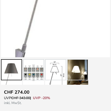
Zum
CHF 274.00
Anfang
UVP -20%
UVP
CHF 343.00
der
inkl. MwSt.
Bildgalerie