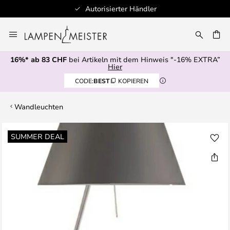
Autorisierter Händler
Zum
Inhalt
springen
16%* ab 83 CHF
bei Artikeln mit dem Hinweis "-16% EXTRA”
E
Hier
CODE:
BEST
KOPIEREN
Wandleuchten
Zum
SUMMER DEAL
Ende
der
Bildgalerie
springen