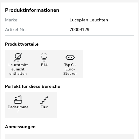
Produktinformationen
Marke:
Luceplan Leuchten
Artikel Nr.:
70009129
Produktvorteile
Leuchtmitt
E14
Typ C -
el nicht
Euro-
enthalten
Stecker
Perfekt für diese Bereiche
Badezimme
Flur
r
Abmessungen