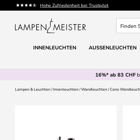
Zum
Hohe Zufriedenheit bei Trustpilot
Inhalt
springen
Finden
Sie
Ihre
Leuchte...
INNENLEUCHTEN
AUSSENLEUCHTEN
16%* ab 83 CHF
b
Lampen & Leuchten
Innenleuchten
Wandleuchten
Cono Wandleuch
Zum
Ende
der
Bildgalerie