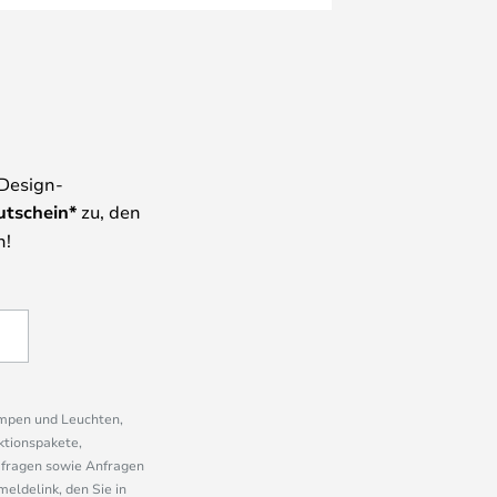
 Design-
utschein*
zu, den
n!
ampen und Leuchten,
ktionspakete,
mfragen sowie Anfragen
eldelink, den Sie in