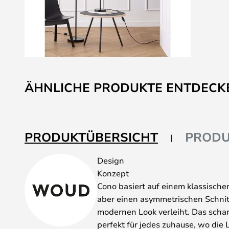
Zum
Anfang
ÄHNLICHE PRODUKTE ENTDECK
der
Bildgalerie
springen
PRODUKTÜBERSICHT
PRODU
Design
Konzept
Cono basiert auf einem klassisch
aber einen asymmetrischen Schnit
modernen Look verleiht. Das scharf
perfekt für jedes zuhause, wo die