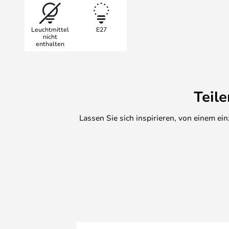
werden, je nachdem, welche Art 
Finden Sie das gewünschte Zubeh
Leuchtmittel
E27
nicht
enthalten
Teil
Lassen Sie sich inspirieren, von einem e