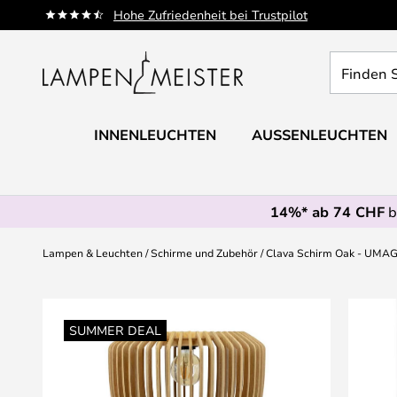
Zum
Hohe Zufriedenheit bei Trustpilot
Inhalt
springen
Finden
Sie
Ihre
Leuchte...
INNENLEUCHTEN
AUSSENLEUCHTEN
14%* ab 74 CHF
b
Lampen & Leuchten
Schirme und Zubehör
Clava Schirm Oak - UMA
Zum
Ende
SUMMER DEAL
der
Bildgalerie