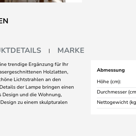
EN
KTDETAILS
MARKE
ne trendige Ergänzung für Ihr
Abmessung
lasergeschnittenen Holzlatten,
chöne Lichtstrahlen an den
Höhe (cm):
Details der Lampe bringen einen
Durchmesser (cm
das Design und die Wohnung,
Design zu einem skulpturalen
Nettogewicht (kg
chten Linien des Clava Wood
viele Umgebungen und Räume. Der
Schirm kann sowohl mit einer
 Stehleuchtenständer kombiniert