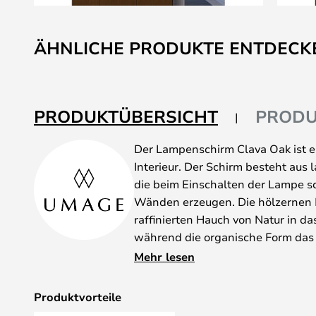
Zum
Anfang
ÄHNLICHE PRODUKTE ENTDECK
der
Bildgalerie
springen
PRODUKTÜBERSICHT
PRODU
Der Lampenschirm Clava Oak ist ei
Interieur. Der Schirm besteht aus 
die beim Einschalten der Lampe s
Wänden erzeugen. Die hölzernen 
raffinierten Hauch von Natur in 
während die organische Form das 
Meisterwerk macht. Mit den schli
Mehr lesen
Lampenschirms passt sie gut in 
in drei Farbvarianten erhältliche 
Produktvorteile
Pendelleuchte als auch mit einem