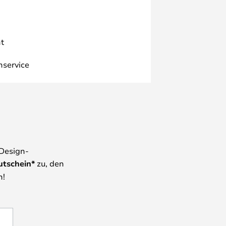
t
nservice
 Design-
utschein*
zu, den
n!