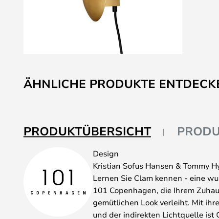
Zum
Anfang
ÄHNLICHE PRODUKTE ENTDECK
der
Bildgalerie
springen
PRODUKTÜBERSICHT
PRODU
Design
Kristian Sofus Hansen & Tommy Hy
Lernen Sie Clam kennen - eine 
101 Copenhagen, die Ihrem Zuhaus
gemütlichen Look verleiht. Mit i
und der indirekten Lichtquelle ist