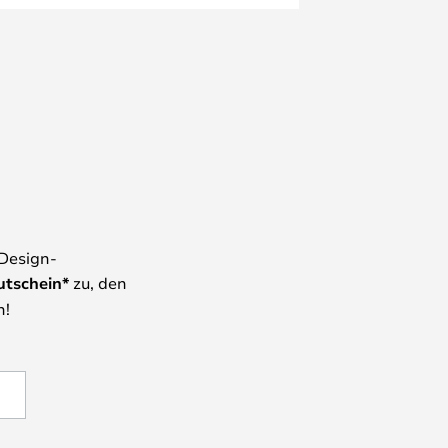
 Design-
utschein*
zu, den
n!