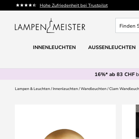
Zum
Hohe Zufriedenheit bei Trustpilot
Inhalt
springen
Finden
Sie
Ihre
Leuchte...
INNENLEUCHTEN
AUSSENLEUCHTEN
16%* ab 83 CHF
b
Lampen & Leuchten
Innenleuchten
Wandleuchten
Clam Wandleuch
Zum
Ende
der
Bildgalerie