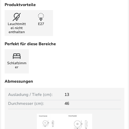
Produktvorteile
Leuchtmitt
E27
el nicht
enthalten
Perfekt für diese Bereiche
Schlafzimm
er
Abmessungen
Ausladung / Tiefe (cm):
13
Durchmesser (cm):
46