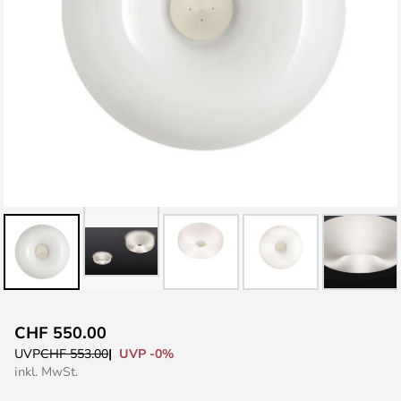
Zum
CHF 550.00
Anfang
UVP -0%
UVP
CHF 553.00
der
inkl. MwSt.
Bildgalerie