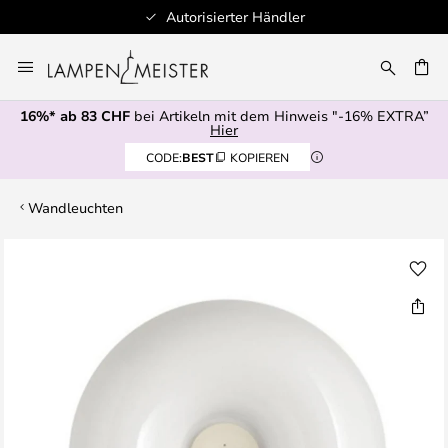
Autorisierter Händler
Zum
Inhalt
springen
16%* ab 83 CHF
bei Artikeln mit dem Hinweis "-16% EXTRA”
E
Hier
CODE:
BEST
KOPIEREN
Wandleuchten
Zum
Ende
der
Bildgalerie
springen