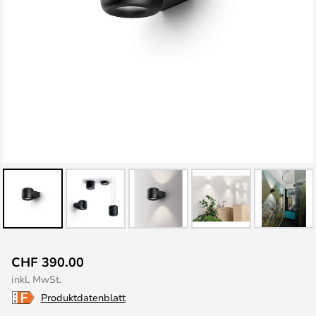
Zum
CHF 390.00
Anfang
inkl. MwSt.
der
Produktdatenblatt
Bildgalerie