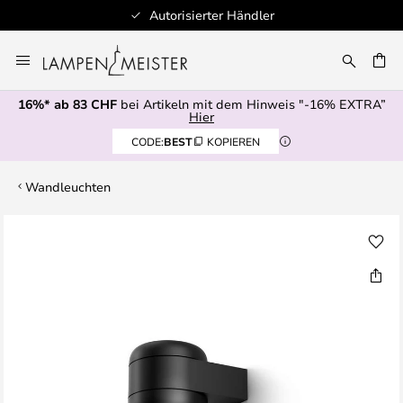
Autorisierter Händler
Zum
Inhalt
springen
16%* ab 83 CHF
bei Artikeln mit dem Hinweis "-16% EXTRA”
E
Hier
CODE:
BEST
KOPIEREN
Wandleuchten
Zum
Ende
der
Bildgalerie
springen