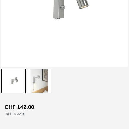
Zum
CHF 142.00
Anfang
inkl. MwSt.
der
Bildgalerie