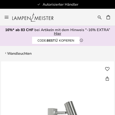
Autorisierter Händler
Zum
Inhalt
springen
16%* ab 83 CHF
bei Artikeln mit dem Hinweis "-16% EXTRA”
E
Hier
CODE:
BEST
KOPIEREN
Wandleuchten
Zum
Ende
der
Bildgalerie
springen