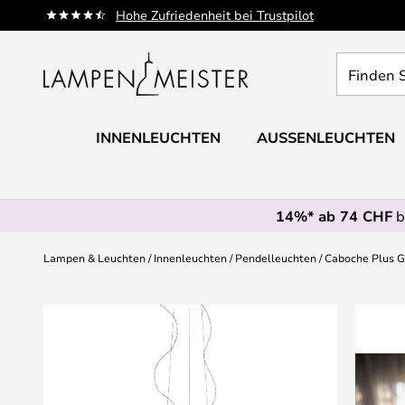
Zum
Hohe Zufriedenheit bei Trustpilot
Inhalt
springen
Finden
Sie
Ihre
Leuchte...
INNENLEUCHTEN
AUSSENLEUCHTEN
14%* ab 74 CHF
b
Lampen & Leuchten
Innenleuchten
Pendelleuchten
Caboche Plus G
Zum
Ende
der
Bildgalerie