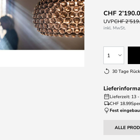
CHF 2’190.
UVP
CHF 2’519
inkl. MwSt.
1
30 Tage Rüc
Lieferinform
Lieferzeit: 13
CHF 18.99
Sper
Fest eingebau
ALLE PRO