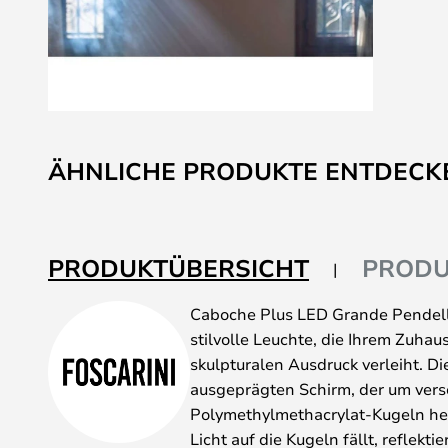
Zum
Anfang
ÄHNLICHE PRODUKTE ENTDECK
der
Bildgalerie
springen
PRODUKTÜBERSICHT
PRODU
Caboche Plus LED Grande Pendell
stilvolle Leuchte, die Ihrem Zuha
skulpturalen Ausdruck verleiht. D
ausgeprägten Schirm, der um ver
Polymethylmethacrylat-Kugeln he
Licht auf die Kugeln fällt, reflekti