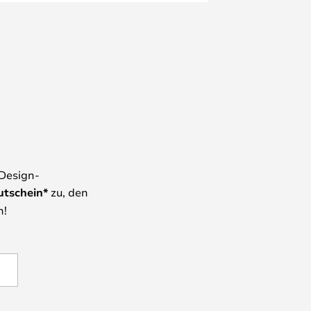
 Design-
utschein*
zu, den
n!