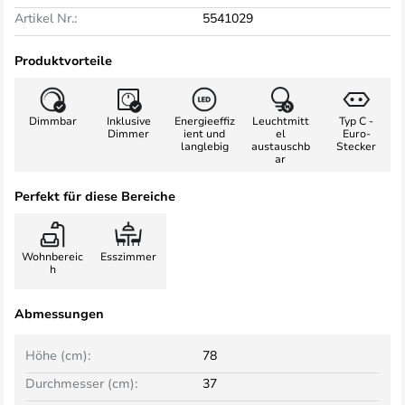
Artikel Nr.:
5541029
Produktvorteile
Dimmbar
Inklusive
Energieeffiz
Leuchtmitt
Typ C -
Dimmer
ient und
el
Euro-
langlebig
austauschb
Stecker
ar
Perfekt für diese Bereiche
Wohnbereic
Esszimmer
h
Abmessungen
Höhe (cm):
78
Durchmesser (cm):
37