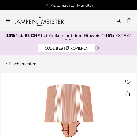
Autorisierter Händler
Zum
Inhalt
springen
16%* ab 83 CHF
bei Artikeln mit dem Hinweis "-16% EXTRA”
E
Hier
CODE:
BEST
KOPIEREN
Tischleuchten
Zum
Ende
der
Bildgalerie
springen