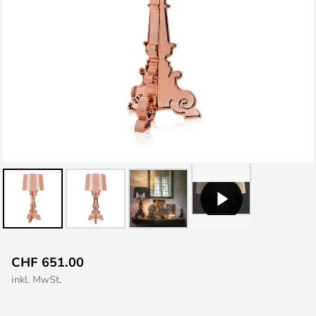
Zum
CHF 651.00
Anfang
inkl. MwSt.
der
Bildgalerie