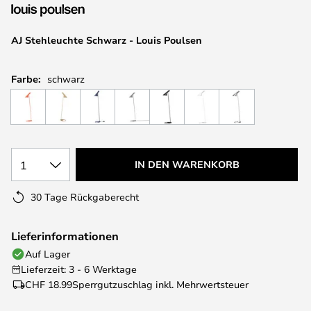
springen
AJ Stehleuchte Schwarz - Louis Poulsen
Farbe:
schwarz
1
IN DEN WARENKORB
30 Tage Rückgaberecht
Lieferinformationen
Auf Lager
Lieferzeit: 3 - 6 Werktage
CHF 18.99
Sperrgutzuschlag inkl. Mehrwertsteuer