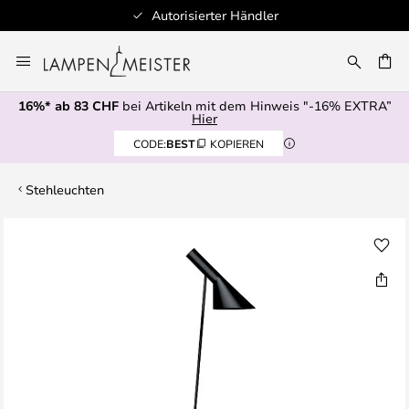
Autorisierter Händler
Zum
Inhalt
springen
16%* ab 83 CHF
bei Artikeln mit dem Hinweis "-16% EXTRA”
E
Hier
CODE:
BEST
KOPIEREN
Stehleuchten
Zum
Ende
der
Bildgalerie
springen