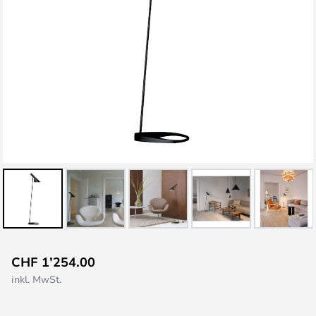
Zum
CHF 1’254.00
Anfang
inkl. MwSt.
der
Bildgalerie