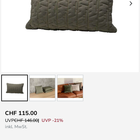
Zum
CHF 115.00
Anfang
UVP -21%
UVP
CHF 146.00
der
inkl. MwSt.
Bildgalerie
springen