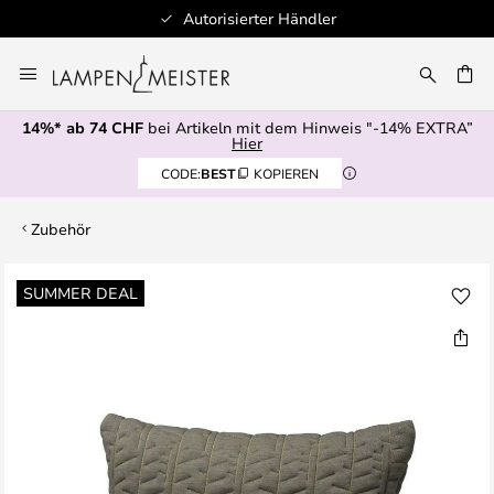
Autorisierter Händler
Zum
Inhalt
springen
14%* ab 74 CHF
bei Artikeln mit dem Hinweis "-14% EXTRA”
E
Hier
CODE:
BEST
KOPIEREN
Zubehör
Zum
SUMMER DEAL
Ende
der
Bildgalerie
springen