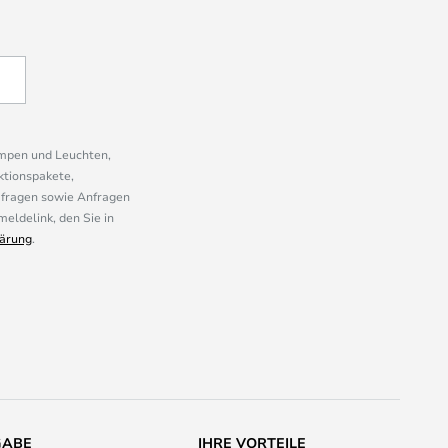
ampen und Leuchten,
ktionspakete,
mfragen sowie Anfragen
eldelink, den Sie in
ärung
.
GABE
IHRE VORTEILE