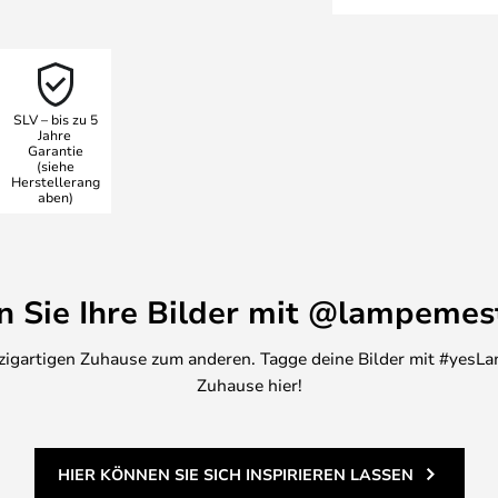
eingebaute Sensor und die hybride
hen es, zwischen Solar- und
owohl energieeffizient als auch
enden kann die Leuchte
SLV – bis zu 5
rieben werden, während sie in
Jahre
Garantie
as 230-Volt-Netz angeschlossen
(siehe
dsfähigkeit gegen Seeluft und
Herstellerang
aben)
Lampe eine zuverlässige und
.
en Sie Ihre Bilder mit @lampemes
inzigartigen Zuhause zum anderen. Tagge deine Bilder mit #yesLa
Zuhause hier!
HIER KÖNNEN SIE SICH INSPIRIEREN LASSEN