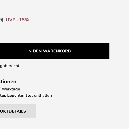
UVP -15%
0
IN DEN WARENKORB
kgaberecht
ationen
 7 Werktage
tes Leuchtmittel
enthalten
DUKTDETAILS