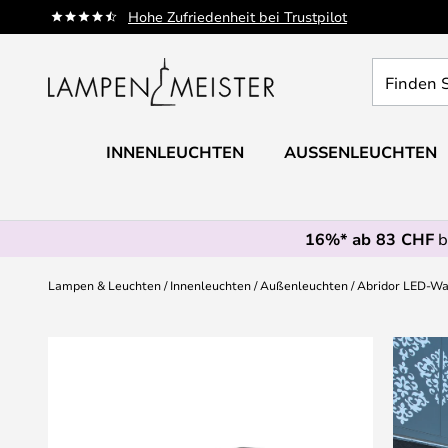
Zum
Hohe Zufriedenheit bei Trustpilot
Inhalt
springen
Finden
Sie
Ihre
Leuchte...
INNENLEUCHTEN
AUSSENLEUCHTEN
16%* ab 83 CHF
b
Lampen & Leuchten
Innenleuchten
Außenleuchten
Abridor LED-Wan
Zum
Ende
der
Bildgalerie