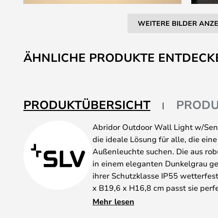
WEITERE BILDER ANZ
Zum
Anfang
ÄHNLICHE PRODUKTE ENTDECK
der
Bildgalerie
springen
PRODUKTÜBERSICHT
PRODU
Abridor Outdoor Wall Light w/Sens
die ideale Lösung für alle, die eine
Außenleuchte suchen. Die aus rob
in einem eleganten Dunkelgrau ge
ihrer Schutzklasse IP55 wetterfes
x B19,6 x H16,8 cm passt sie per
einzigartige Lichtkopf der Leuchte 
Mehr lesen
Lichtverteilung und ist somit perfe