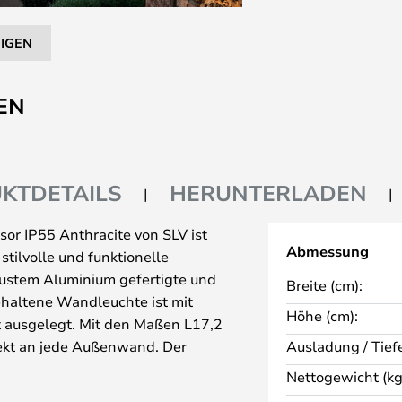
EIGEN
EN
KTDETAILS
HERUNTERLADEN
or IP55 Anthracite von SLV ist
Abmessung
 stilvolle und funktionelle
ustem Aluminium gefertigte und
Breite (cm):
haltene Wandleuchte ist mit
Höhe (cm):
t ausgelegt. Mit den Maßen L17,2
fekt an jede Außenwand. Der
Ausladung / Tiefe
sorgt für eine breite
Nettogewicht (kg
kt für die Beleuchtung Ihres