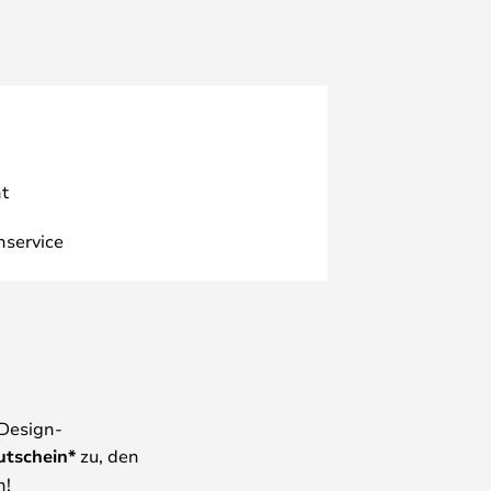
t
nservice
 Design-
utschein*
zu, den
n!