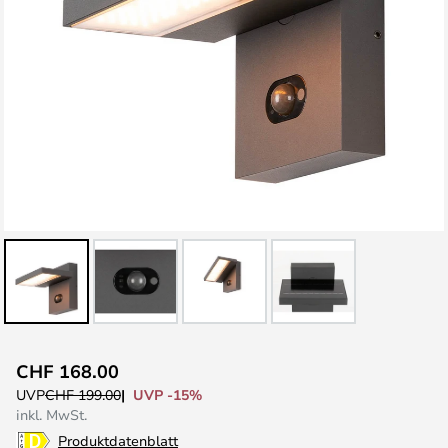
Zum
CHF 168.00
Anfang
UVP -15%
UVP
CHF 199.00
der
inkl. MwSt.
Bildgalerie
Produktdatenblatt