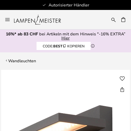
Autorisierter Händler
Zum
Inhalt
springen
16%* ab 83 CHF
bei Artikeln mit dem Hinweis "-16% EXTRA”
E
Hier
CODE:
BEST
KOPIEREN
Wandleuchten
Zum
Ende
der
Bildgalerie
springen