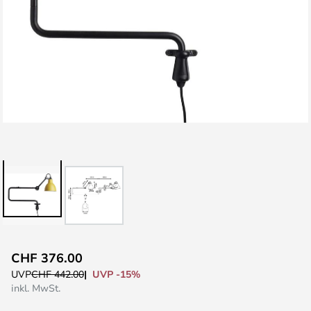
Zum
CHF 376.00
Anfang
UVP -15%
UVP
CHF 442.00
der
inkl. MwSt.
Bildgalerie