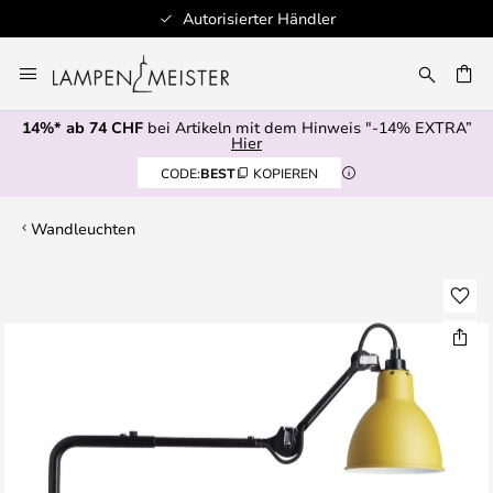
Autorisierter Händler
Zum
Inhalt
springen
14%* ab 74 CHF
bei Artikeln mit dem Hinweis "-14% EXTRA”
E
Hier
CODE:
BEST
KOPIEREN
Wandleuchten
Zum
Ende
der
Bildgalerie
springen