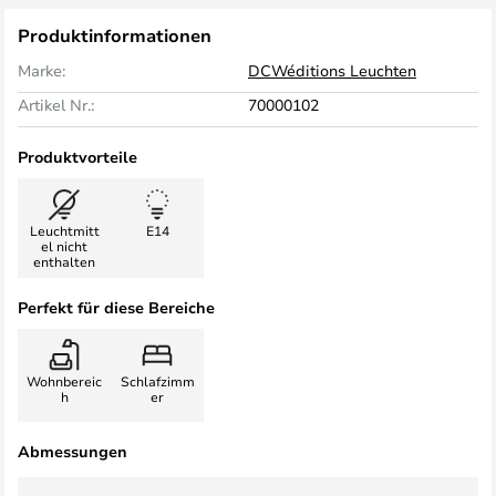
Produktinformationen
Marke:
DCWéditions Leuchten
Artikel Nr.:
70000102
Produktvorteile
Leuchtmitt
E14
el nicht
enthalten
Perfekt für diese Bereiche
Wohnbereic
Schlafzimm
h
er
Abmessungen