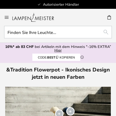
Autorisierter Händler
Zum
Inhalt
springen
Finden
E
SUCH
Sie
Ihre
16%* ab 83 CHF
bei Artikeln mit dem Hinweis "-16% EXTRA”
Leuchte...
Hier
CODE:
BEST
KOPIEREN
&Tradition Flowerpot - Ikonisches Design
jetzt in neuen Farben