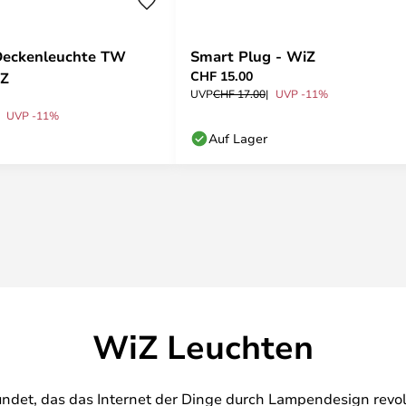
Deckenleuchte TW
Smart Plug - WiZ
CHF 15.00
iZ
UVP
CHF 17.00
UVP -11%
UVP -11%
Auf Lager
WiZ Leuchten
det, das das Internet der Dinge durch Lampendesign revolu