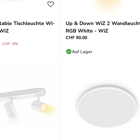
table Tischleuchte Wi-
Up & Down WiZ 2 Wandleuch
 WiZ
RGB White - WiZ
CHF 90.00
UVP -9%
Auf Lager