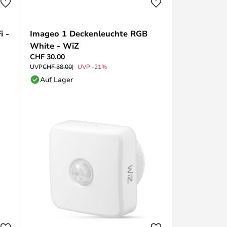
i -
Imageo 1 Deckenleuchte RGB
White - WiZ
CHF 30.00
UVP
CHF 38.00
UVP -21%
Auf Lager