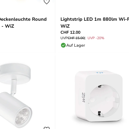
Deckenleuchte Round
Lightstrip LED 1m 880lm Wi-F
 - WiZ
WiZ
CHF 12.00
UVP
CHF 15.00
UVP -20%
Auf Lager