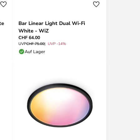
te
Bar Linear Light Dual Wi-Fi
White - WiZ
CHF 64.00
UVP
CHF 75.00
UVP -14%
Auf Lager