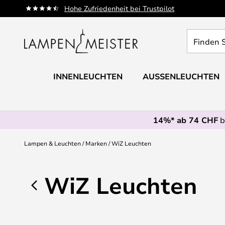
Zum
Hohe Zufriedenheit bei Trustpilot
Inhalt
springen
Finden
Sie
Ihre
Leuchte...
INNENLEUCHTEN
AUSSENLEUCHTEN
14%* ab 74 CHF
b
Lampen & Leuchten
Marken
WiZ Leuchten
WiZ Leuchten