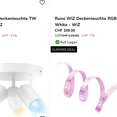
Deckenleuchte TW
Rune WiZ Deckenleuchte RGB
iZ
White - WiZ
CHF 109.00
UVP -11%
UVP
CHF 118.00
UVP -7%
Auf Lager
SUMMER DEAL