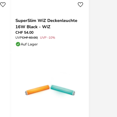
SuperSlim WiZ Deckenleuchte
16W Black - WiZ
CHF 54.00
UVP
CHF 60.00
UVP -10%
Auf Lager