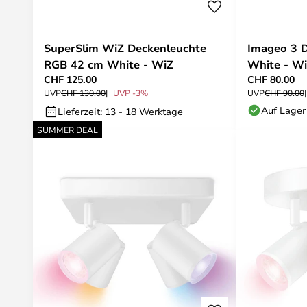
SuperSlim WiZ Deckenleuchte
Imageo 3 
RGB 42 cm White - WiZ
White - W
CHF 125.00
CHF 80.00
UVP
CHF 130.00
UVP -3%
UVP
CHF 90.00
Auf Lager
Lieferzeit: 13 - 18 Werktage
SUMMER DEAL