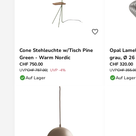
Cone Stehleuchte w/Tisch Pine
Opal Lamel
Green - Warm Nordic
grau, Ø 26
CHF 750.00
CHF 320.00
UVP
CHF 787.00
UVP -4%
UVP
CHF 355.0
Auf Lager
Auf Lager