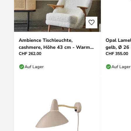
Ambience Tischleuchte,
Opal Lamel
cashmere, Höhe 43 cm - Warm
gelb, Ø 26
CHF 262.00
CHF 355.00
Nordic
Auf Lager
Auf Lager