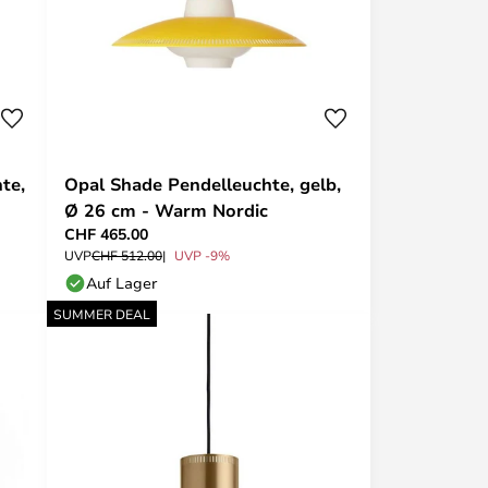
te,
Opal Shade Pendelleuchte, gelb,
Ø 26 cm - Warm Nordic
CHF 465.00
UVP
CHF 512.00
UVP -9%
Auf Lager
SUMMER DEAL