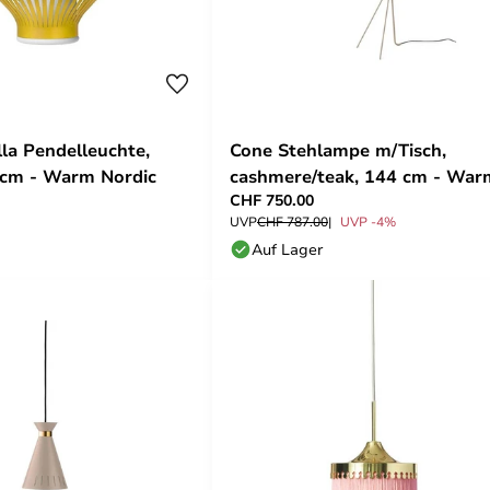
la Pendelleuchte,
Cone Stehlampe m/Tisch,
 cm - Warm Nordic
cashmere/teak, 144 cm - War
CHF 750.00
Nordic
UVP
CHF 787.00
UVP -4%
Auf Lager