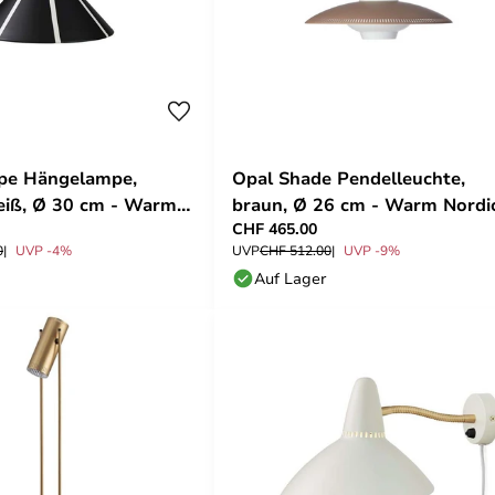
ipe Hängelampe,
Opal Shade Pendelleuchte,
eiß, Ø 30 cm - Warm
braun, Ø 26 cm - Warm Nordi
CHF 465.00
0
UVP -4%
UVP
CHF 512.00
UVP -9%
Auf Lager