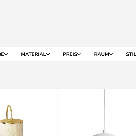
BE
MATERIAL
PREIS
RAUM
STI