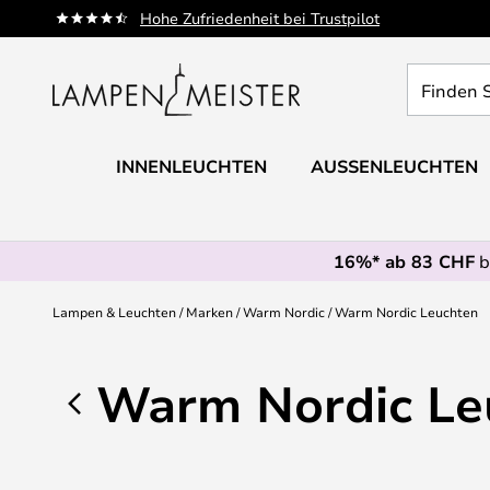
Zum
Hohe Zufriedenheit bei Trustpilot
Inhalt
springen
Finden
Sie
Ihre
Leuchte...
INNENLEUCHTEN
AUSSENLEUCHTEN
16%* ab 83 CHF
b
Lampen & Leuchten
Marken
Warm Nordic
Warm Nordic Leuchten
Warm Nordic Le