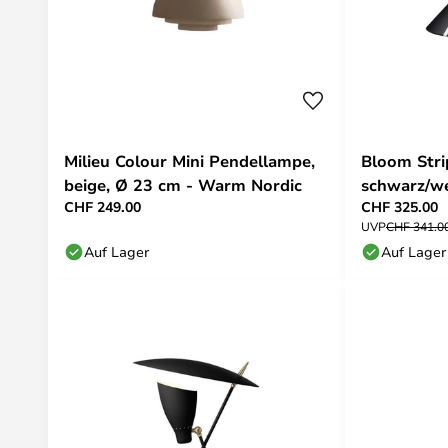
Milieu Colour Mini Pendellampe,
Bloom Str
beige, Ø 23 cm - Warm Nordic
schwarz/w
CHF 249.00
CHF 325.00
Nordic
UVP
CHF 341.0
Auf Lager
Auf Lager