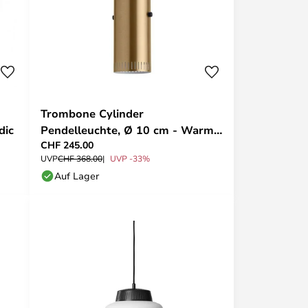
Trombone Cylinder
dic
Pendelleuchte, Ø 10 cm - Warm
CHF 245.00
Nordic
UVP
CHF 368.00
UVP -33%
Auf Lager