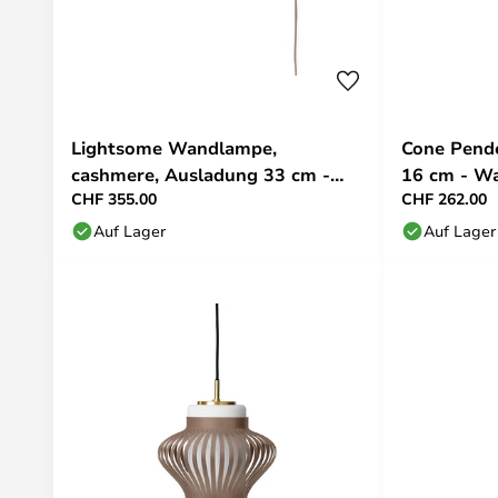
Lightsome Wandlampe,
Cone Pende
cashmere, Ausladung 33 cm -
16 cm - W
CHF 355.00
CHF 262.00
Warm Nordic
Auf Lager
Auf Lager