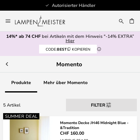
Autorisierter Händler
Zum
Inhalt
springen
14%* ab 74 CHF
bei Artikeln mit dem Hinweis "-14% EXTRA”
E
Hier
CODE:
BEST
KOPIEREN
Momento
Produkte
Mehr über Momento
5 Artikel
FILTER
SUMMER DEAL
Momento Decke JH46 Midnight Blue -
&Tradition
CHF 160.00