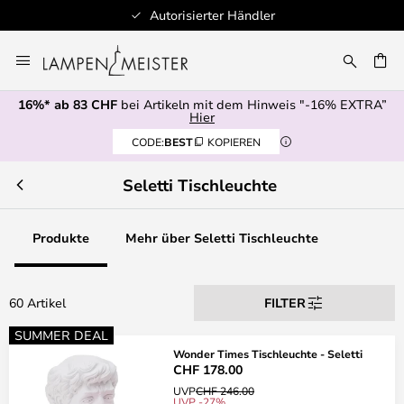
torisierter Händler
100+ De
Zum
Inhalt
springen
16%* ab 83 CHF
bei Artikeln mit dem Hinweis "-16% EXTRA”
E
Hier
CODE:
BEST
KOPIEREN
Seletti Tischleuchte
Produkte
Mehr über Seletti Tischleuchte
60 Artikel
FILTER
SUMMER DEAL
Wonder Times Tischleuchte - Seletti
CHF 178.00
UVP
CHF 246.00
UVP -27%