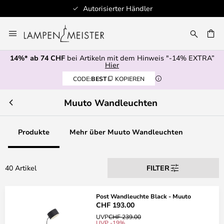
Autorisierter Händler
Zum
Inhalt
springen
14%* ab 74 CHF
bei Artikeln mit dem Hinweis "-14% EXTRA”
E
Hier
CODE:
BEST
KOPIEREN
Muuto Wandleuchten
Produkte
Mehr über Muuto Wandleuchten
40 Artikel
FILTER
Post Wandleuchte Black - Muuto
CHF 193.00
UVP
CHF 239.00
UVP -19%