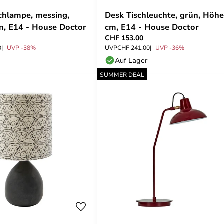
schlampe, messing,
Desk Tischleuchte, grün, Höh
, E14 - House Doctor
cm, E14 - House Doctor
CHF 153.00
0
UVP -38%
UVP
CHF 241.00
UVP -36%
Auf Lager
SUMMER DEAL