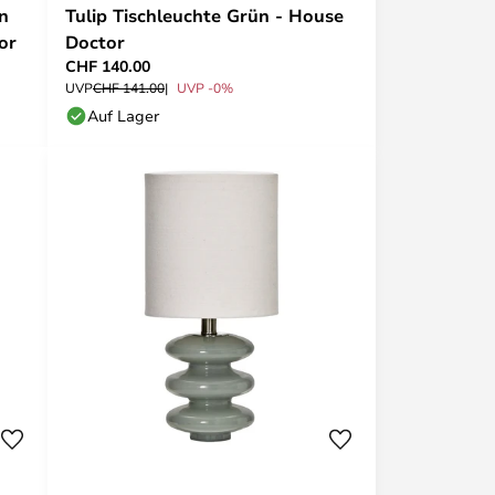
n
Tulip Tischleuchte Grün - House
or
Doctor
CHF 140.00
UVP
CHF 141.00
UVP -0%
Auf Lager