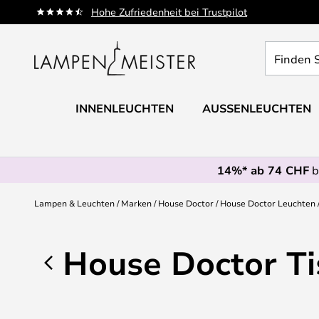
Zum
Hohe Zufriedenheit bei Trustpilot
Inhalt
springen
Finden
Sie
Ihre
Leuchte...
INNENLEUCHTEN
AUSSENLEUCHTEN
14%* ab 74 CHF
b
Lampen & Leuchten
Marken
House Doctor
House Doctor Leuchten
House Doctor Ti