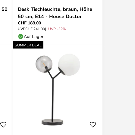
e 50
Desk Tischleuchte, braun, Höhe
50 cm, E14 - House Doctor
CHF 188.00
UVP
CHF 241.00
UVP -22%
Auf Lager
SUMMER DEAL