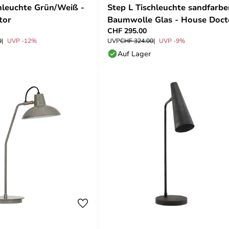
hleuchte Grün/Weiß -
Step L Tischleuchte sandfarbe
tor
Baumwolle Glas - House Doct
CHF 295.00
0
UVP -12%
UVP
CHF 324.00
UVP -9%
Auf Lager