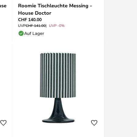
use
Roomie Tischleuchte Messing -
House Doctor
CHF 140.00
UVP
CHF 141.00
UVP -0%
Auf Lager