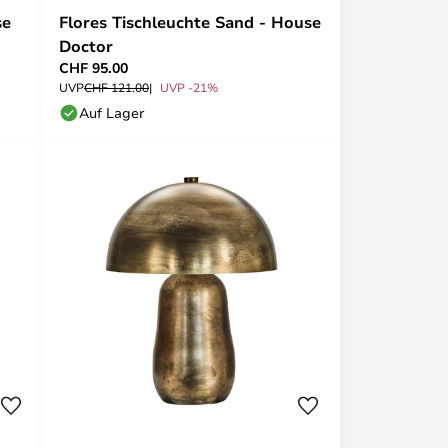
se
Flores Tischleuchte Sand - House
Doctor
CHF 95.00
UVP
CHF 121.00
UVP -21%
Auf Lager