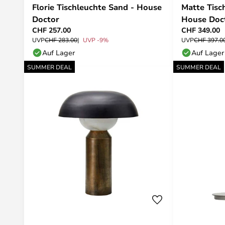
Florie Tischleuchte Sand - House
Matte Tisc
Doctor
House Doc
CHF 257.00
CHF 349.00
UVP
CHF 283.00
UVP -9%
UVP
CHF 397.0
Auf Lager
Auf Lager
SUMMER DEAL
SUMMER DEAL