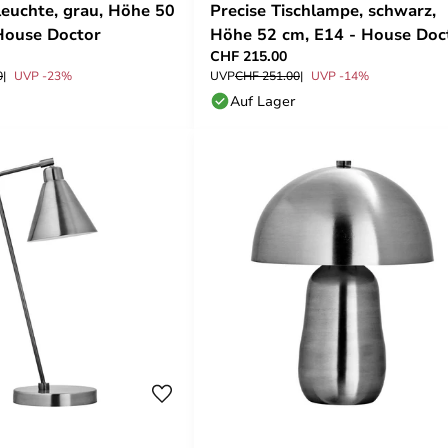
leuchte, grau, Höhe 50
Precise Tischlampe, schwarz,
House Doctor
Höhe 52 cm, E14 - House Doc
CHF 215.00
0
UVP -23%
UVP
CHF 251.00
UVP -14%
Auf Lager