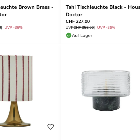
leuchte Brown Brass -
Tahi Tischleuchte Black - Hou
tor
Doctor
CHF 227.00
0
UVP -36%
UVP
CHF 356.00
UVP -36%
Auf Lager