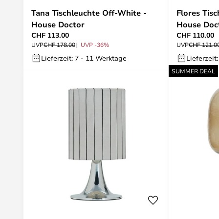
Tana Tischleuchte Off-White -
Flores Tis
House Doctor
House Doc
CHF 113.00
CHF 110.00
UVP
CHF 178.00
UVP -36%
UVP
CHF 121.0
Lieferzeit: 7 - 11 Werktage
Lieferzeit
SUMMER DEAL