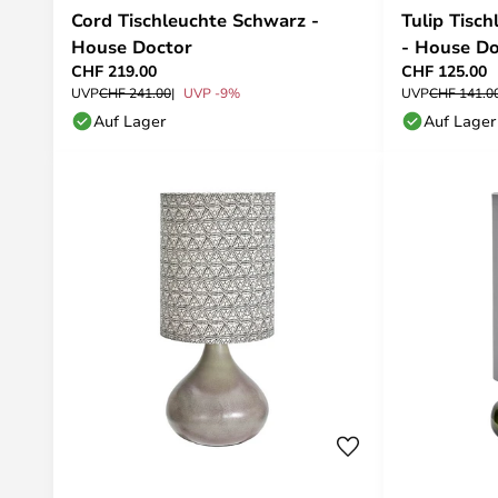
Cord Tischleuchte Schwarz -
Tulip Tisc
House Doctor
- House Do
CHF 219.00
CHF 125.00
UVP
CHF 241.00
UVP -9%
UVP
CHF 141.0
Auf Lager
Auf Lager