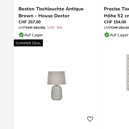
Boston Tischleuchte Antique
Precise Ti
Brown - House Doctor
Höhe 52 cm
CHF 257.00
CHF 154.00
UVP
CHF 283.00
UVP -9%
UVP
CHF 251.0
Auf Lager
Auf Lager
SUMMER DEAL