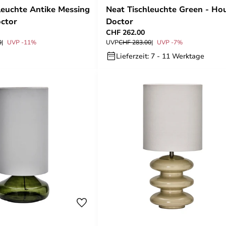
hleuchte Antike Messing
Neat Tischleuchte Green - Ho
ctor
Doctor
CHF 262.00
0
UVP -11%
UVP
CHF 283.00
UVP -7%
Lieferzeit: 7 - 11 Werktage