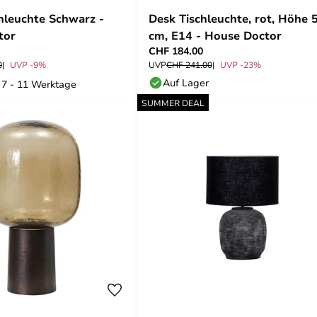
chleuchte Schwarz -
Desk Tischleuchte, rot, Höhe 
tor
cm, E14 - House Doctor
CHF 184.00
0
UVP -9%
UVP
CHF 241.00
UVP -23%
Auf Lager
: 7 - 11 Werktage
SUMMER DEAL