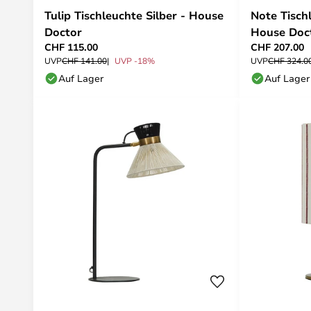
Tulip Tischleuchte Silber - House
Note Tisch
Doctor
House Doc
CHF 115.00
CHF 207.00
UVP
CHF 141.00
UVP -18%
UVP
CHF 324.0
Auf Lager
Auf Lager