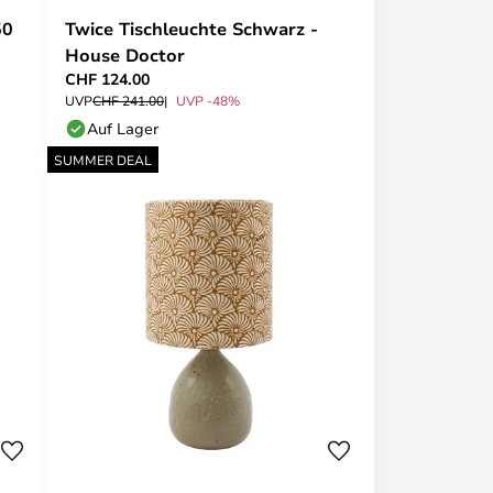
50
Twice Tischleuchte Schwarz -
House Doctor
CHF 124.00
UVP
CHF 241.00
UVP -48%
Auf Lager
SUMMER DEAL