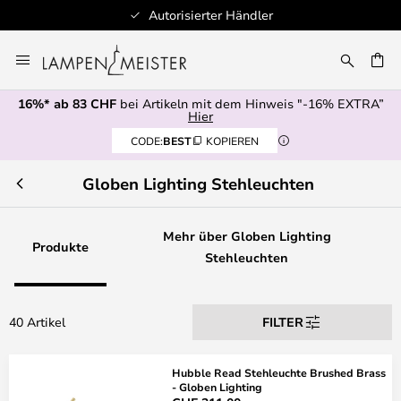
Autorisierter Händler
100
Zum
Inhalt
springen
16%* ab 83 CHF
bei Artikeln mit dem Hinweis "-16% EXTRA”
E
Hier
CODE:
BEST
KOPIEREN
Globen Lighting Stehleuchten
Mehr über Globen Lighting
Produkte
Stehleuchten
40 Artikel
FILTER
Hubble Read Stehleuchte Brushed Brass
- Globen Lighting